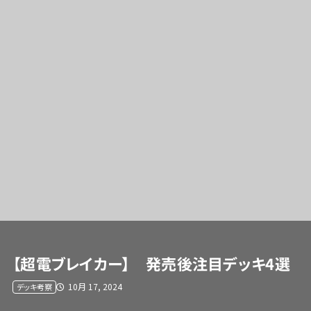
【超電ブレイカー】 発売後注目デッキ4選
10月 17, 2024
デッキ考察