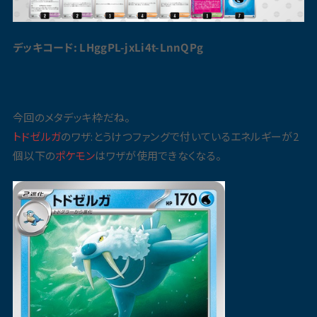
デッキコード: LHggPL-jxLi4t-LnnQPg
今回のメタデッキ枠だね。
トドゼルガ
のワザ:とうけつファングで付いているエネルギーが2
個以下の
ポケモン
はワザが使用できなくなる。