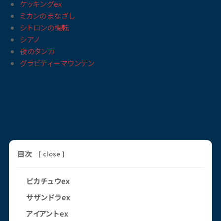
ケッキングex
ミカンのまなざし
シトロンの機転
シアノ
夜のタンカ
グラビティーマウンテン
目次
[
close
]
ピカチュウex
サザンドラex
アイアントex