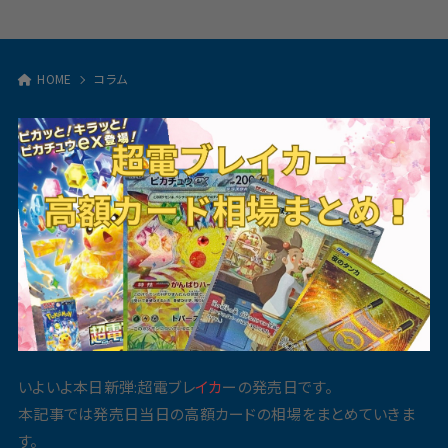
HOME
コラム
いよいよ本日新弾:超電ブレ
イカ
ーの発売日です。
本記事では発売日当日の高額カードの相場をまとめていきま
す。