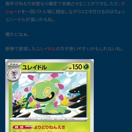
相手がねむり状態なら確定で気絶させることができる。ただ、
マ
シェード
を一回バトル場に経由しながら3エネ付けるのはちょっ
とハードルが高いかもね。
確かになぁ。
新弾で登場した
ユレイドル
の方が使いやすいかもしれないね。