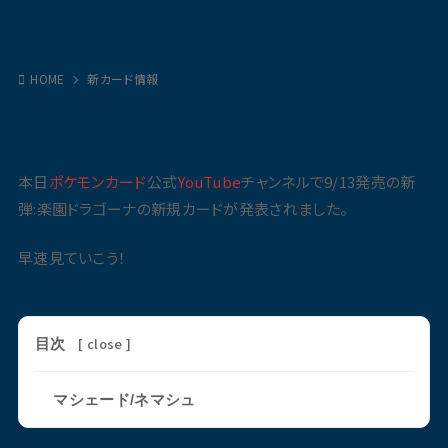
HOME
新カード情報
本日
ポケモンカード
公式
YouTube
チャンネルで9/13発売の新
弾:楽園ドラゴーナの新規カードが発表されました。
早速見ていこう！
[
close
]
目次
マシェード/ネマシュ