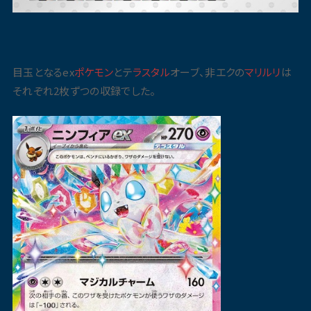
目玉となるex
ポケモン
とテ
ラスタル
オーブ、非エクの
マリルリ
は
それぞれ2枚ずつの収録でした。