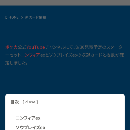
HOME
新カード情報
ポケカ
公式
YouTube
チャンネルにて、8/30発売予定のスタータ
ーセット
ニンフィア
exとソウブレイズexの収録カードと枚数が確
定しました。
目次
[
close
]
ニンフィアex
ソウブレイズex