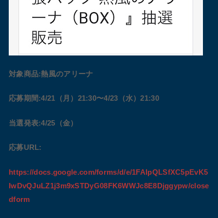
対象商品:熱風のアリーナ
応募期間:4/21（月）21:30〜4/23（水）21:30
当選発表:4/25（金）
応募URL:
https://docs.google.com/forms/d/e/1FAIpQLSfXC5pEvK5
IwDvQJuLZ1j3m9xSTDyG08FK6WWJc8E8Djggypw/close
dform