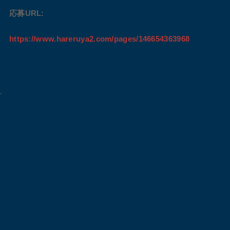
応募URL:
https://www.hareruya2.com/pages/146654363968