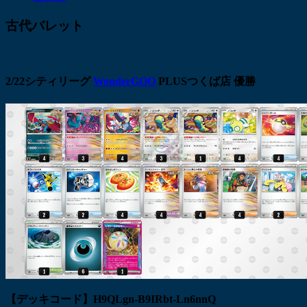
古代バレット
2/22シティリーグ
WonderGOO
PLUSつくば店 優勝
【デッキコード】H9QLgn-B9IRbt-Ln6nnQ