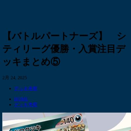
【バトルパートナーズ】 シ
ティリーグ優勝・入賞注目デ
ッキまとめ⑤
2月 24, 2025
デッキ考察
HOME
デッキ考察