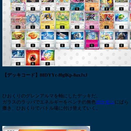
【デッキコード】88DYYc-f0glKp-8axJxJ
ひおくりのグレンアルマを軸にしたデッキだ。
ガラスのラッパでエネルギーをベンチの無色
ポケモン
にばら
撒き、ひおくりでバトル場に付け替えていく。