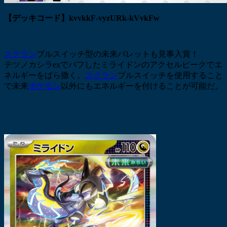
【デッキコード】kvvkkF-vyzURk-kVvkFw
スクラン
ブルスイッチ型の未来バレットも見事入賞！
テツノカシラexでバフしたミライドンのアクセルピークでエ
ネルギーをばら撒く。
スクラン
ブルスイッチを使用すること
で未来
ポケモン
以外にもエネルギーを付けることが可能だ。