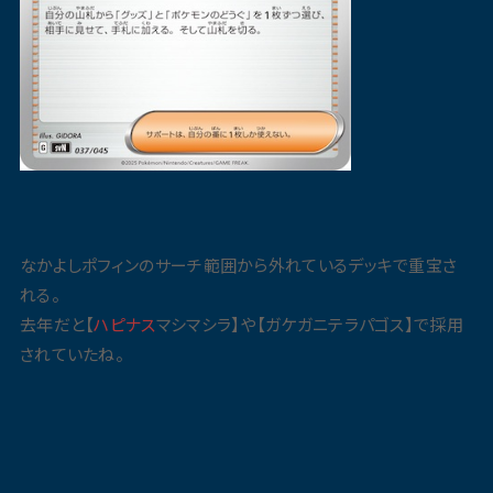
なかよしポフィンのサーチ範囲から外れているデッキで重宝さ
れる。
去年だと【
ハピナス
マシマシラ】や【ガケガニテラパゴス】で採用
されていたね。