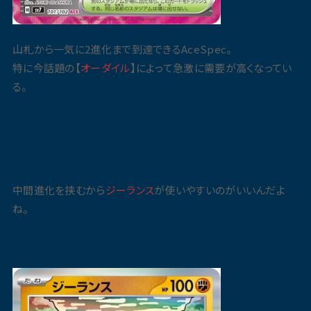
山札から一気に2進化まで到達できるAceSpec。
特に今話題の【
オーダイル
】によって急激に需要が高くなってい
る。
中間進化を挟むから
ジーランス
が使いやすいのがいいんだよ
ね。