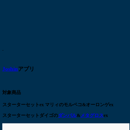
Joshin
アプリ
対象商品
スターターセットex マリィのモルペコ&オーロンゲex
スターターセットダイゴの
ダンバル
&
メタグロス
ex