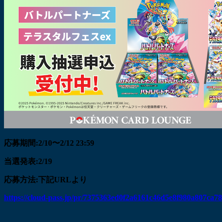
応募期間:2/10〜2/12 23:59
当選発表:2/19
応募方法:下記URLより
https://cloud-pass.jp/pr/7375363ed0f2a6161c46d5e8f980a807ca