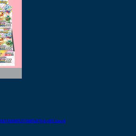
78fd3168f05213085d7b1cdf12acc6