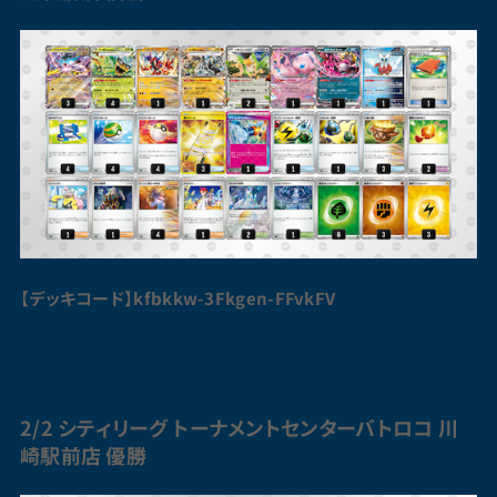
【デッキコード】kfbkkw-3Fkgen-FFvkFV
2/2 シティリーグ トーナメントセンターバトロコ 川
崎駅前店 優勝