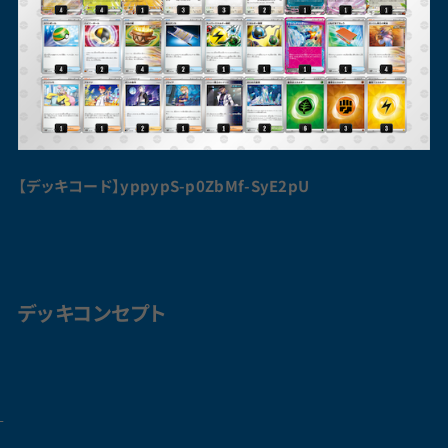
【デッキコード】yppypS-p0ZbMf-SyE2pU
デッキコンセプト