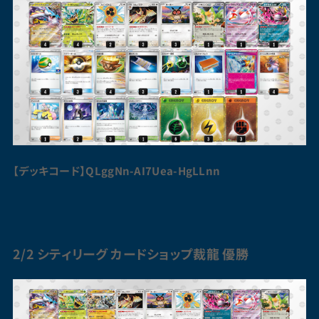
【デッキコード】QLggNn-AI7Uea-HgLLnn
2/2 シティリーグ カードショップ裁龍 優勝