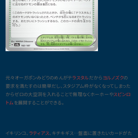
元々オーガポンみどりのめんがテ
ラスタル
だから
ヨルノズク
の
要求を満たすのは簡単だし、スタジアム枠がなくなってしまった
からゼロの大空洞を入れることで無理なくホーホーや
スピンロ
トム
を展開することができる。
イキリンコ、
ラティアス
、キチキギス…盤面に置きたいカードがた