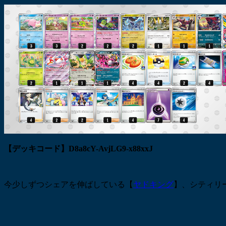
【デッキコード】D8a8cY-AvjLG9-x88xxJ
今少しずつシェアを伸ばしている【
ヤドキング
】、シティリ