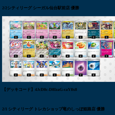
2/2シティリーグ シーガル仙台駅前店 優勝
【デッキコード】4JcD8c-D8IzaG-caY8x8
2/1 シティリーグ トレカショップ竜のしっぽ姫路店 優勝