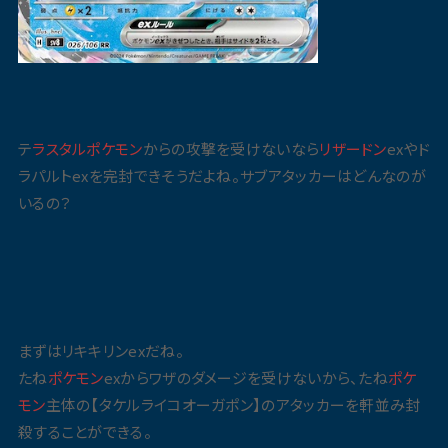
テ
ラスタル
ポケモン
からの攻撃を受けないなら
リザードン
exやド
ラパルトexを完封できそうだよね。サブアタッカーはどんなのが
いるの？
まずはリキキリンexだね。
たね
ポケモン
exからワザのダメージを受けないから、たね
ポケ
モン
主体の【タケルライコオーガポン】のアタッカーを軒並み封
殺することができる。