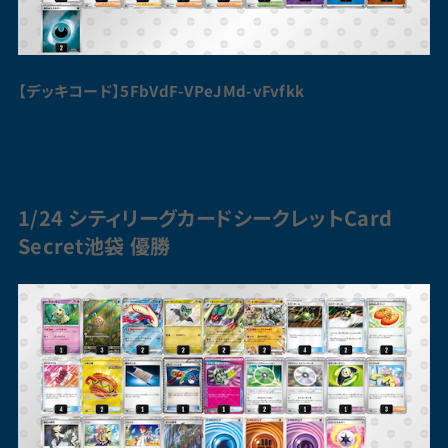
【デッキコード】5FbVdF-VPeJMd-vFvfkk
1/24 シティリーグカードシークレットCard
Secret池袋 優勝