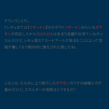
そういうことだ。
Fレギュまでは【
リザードン
】のかがやく
リザードン
みたいな
ポケ
モン
が存在したから
ミロカロス
はあまり活躍が出来ていなかっ
たんだけど、レギュ落ちでカードプールが狭まることによって突
破が難しくなり相対的に強化された感じだね。
ふむふむ、ちなみに上で紹介した
ポケモン
のワザは結構エネが
重めだけど、エネルギーの用意はどうするの？