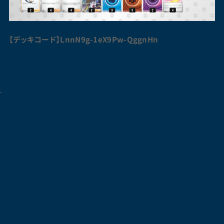
【デッキコード】LnnN9g-1eX9Pw-QggnHn