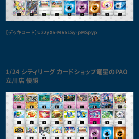
【デッキコード】U22yXS-MRSLSy-pMSpyp
1/24 シティリーグ カードショップ竜星のPAO
立川店 優勝