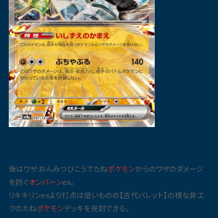
後はワザ:おんみつひこうでたね
ポケモン
からのワザのダメージ
を防ぐ
オンバーン
ex。
リキキリンexより打点は低いものの【古代バレット】の様な非エ
クのたね
ポケモン
デッキを完封できる。