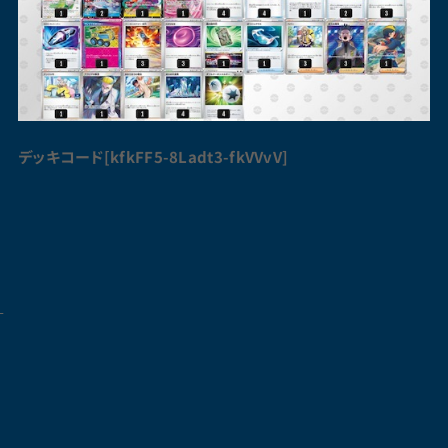
デッキコード[kfkFF5-8Ladt3-fkVVvV]