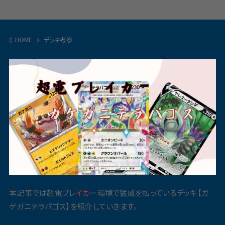
HOME
デッキ考察
本記事では超電ブレ
イカ
ー環境で猛威を払っているデッキ【ガ
ゲガニテラパゴス】を紹介していきます。