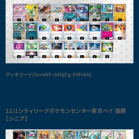
デッキコード[5vvVVF-JdDjCg-5VFvkk]
12/1シティリーグ
ポケモンセンター
東京ベイ 優勝
【シニア】