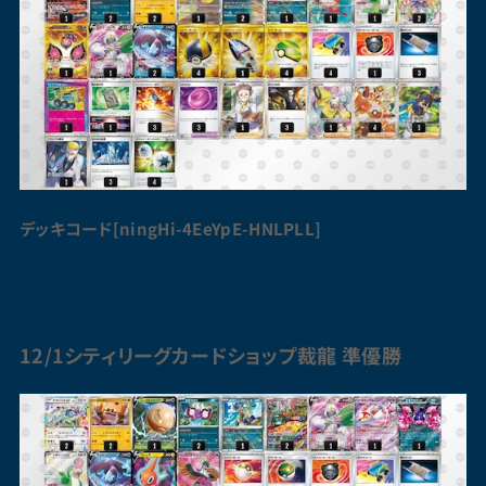
デッキコード[ningHi-4EeYpE-HNLPLL]
12/1シティリーグカードショップ裁龍 準優勝