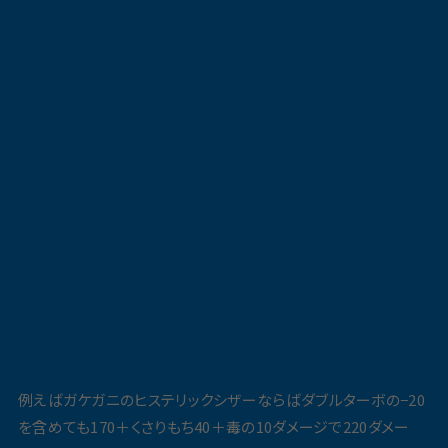
例えばガケガニのヒステリックシザーならばダブルターボの−20
を含めても170＋くさりもち40＋毒の10ダメージで220ダメー