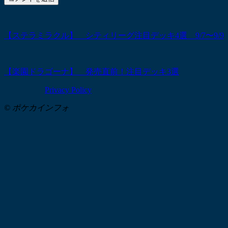
【ステラミラクル】 シティリーグ注目デッキ4選 9/7〜9/9
【楽園ドラゴーナ】 発売直前！注目デッキ3選
Privacy Policy
© ポケカインフォ