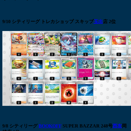
9/10 シティリーグ トレカショップ スキップ
玉出
店 2位
9/8 シティリーグ
BOOKOFF
SUPER BAZZAR 248号
西友
岡