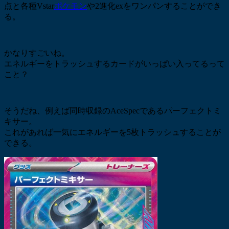
点と各種Vstar
ポケモン
や2進化exをワンパンすることができ
る。
かなりすごいね。
エネルギーをトラッシュするカードがいっぱい入ってるって
こと？
そうだね、例えば同時収録のAceSpecであるパーフェクトミ
キサー。
これがあれば一気にエネルギーを5枚トラッシュすることが
できる。