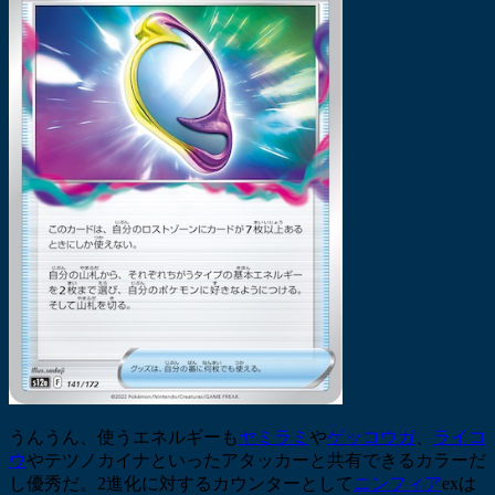
うんうん、使うエネルギーも
ヤミラミ
や
ゲッコウガ
、
ライコ
ウ
やテツノカイナといったアタッカーと共有できるカラーだ
し優秀だ。2進化に対するカウンターとして
ニンフィア
exは