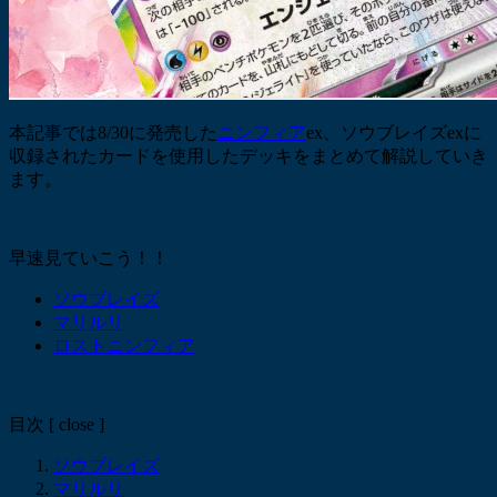
本記事では8/30に発売した
ニンフィア
ex、ソウブレイズexに
収録されたカードを使用したデッキをまとめて解説していき
ます。
早速見ていこう！！
ソウブレイズ
マリルリ
ロストニンフィア
目次
[
close
]
ソウブレイズ
マリルリ