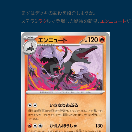
まずはデッキの主役を紹介しようか。
ステラミ
ラク
ルで登場した期待の新星、
エンニュート
だ