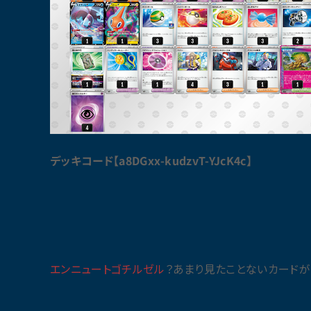
デッキコード【a8DGxx-kudzvT-YJcK4c】
エンニュート
ゴチルゼル
？あまり見たことないカードが