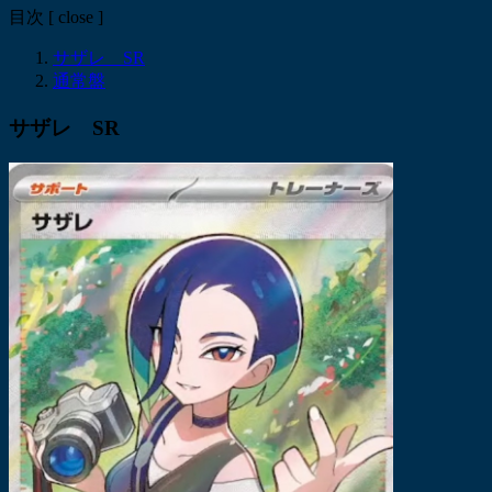
目次
[
close
]
サザレ SR
通常盤
サザレ SR