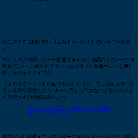
特にアグロ性能が高い【宝石ドラパルト】のシェア率が高
い。
ヨルノズクの高いサーチ性能できらめく結晶などのパーツを
集めて2ターン目からファントムダイブや激流ポンプを押し
付けるデッキタイプだ。
【メガスターミー】の回でも話したけど、先に盤面を作った
方が有利な環境だから2ターン目から強力なワザをぶつけら
れるデッキの価値は高いよね。
【ムニキスゼロ】 環境デッキ徹底考
察！メガスターミー
序盤どっしり構えてカウンターするデッキからはだいぶ変わ