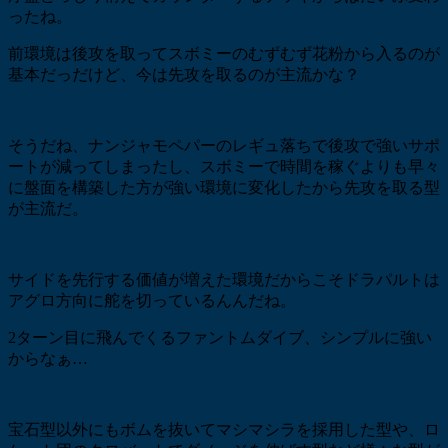
ったね。
前環境は後攻を取ってスボミーのむずむず花粉から入るのが
基本だっだけど、今は先攻を取るのが主流かな？
そうだね、ナンジャモペパーのレギュ落ちで後攻で強いサポ
ートが減ってしまったし、スボミーで時間を稼ぐよりも早々
に盤面を構築した方が強い環境に変化したから先攻を取る型
が主流だ。
サイドを先行する価値が増えた環境だからこそドラパルトは
アグロ方向に舵を切っているんんだね。
2ターン目に飛んでくるファントムダイブ、シンプルに強い
からなぁ…
宝石型以外にもボムを抜いてマシマシラを採用した型や、ロ