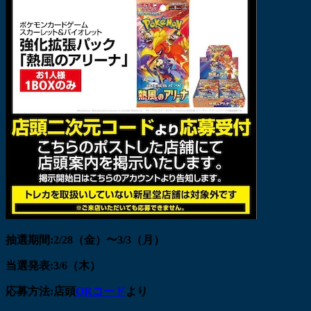
抽選期間:2/28（金）〜3/3（月）
当選発表:3/6（木）
応募方法:店頭
QRコード
より