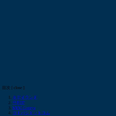
目次
[
close
]
キデイランド
平和堂
MINI Ganryu
ヨドバシドットコム