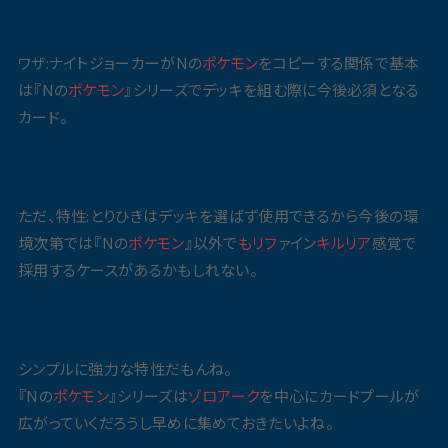
ワザ:ナイトジョーカーがNの
ポケモン
をコピーする関係で基本
は『Nの
ポケモン
』シリーズでデッキを組む際に今後必須となる
カード。
ただ、特性:とりひきはデッキを選ばず使用できるから今後の環
境次第では『Nの
ポケモン
』以外で
もリフ
ァイン
キルリア
感覚で
採用するケースがあるかもしれない。
シンプルに強力な特性だもんね。
『Nの
ポケモン
』シリーズは
ゾロアーク
を中心にカードプールが
広がっていくだろうし早めに集めておきたいよね。