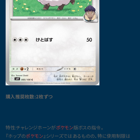
購入推奨枚数:2枚ずつ
特性:チャレンジホーンが
ポケモン
版ボスの指令。
『ホップの
ポケモン
』シリーズではあるものの、特に使用制限は