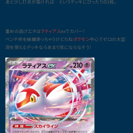
あと少し打点が高ければ…というデッキにぴったりの1枚。
重めの逃げエネは
ラティアス
exでカバー！
ベンチ枠を結構使っちゃうけどたね
ポケモン
中心でゼロの大空
洞を使えるデッキならあまり気にならなそう！