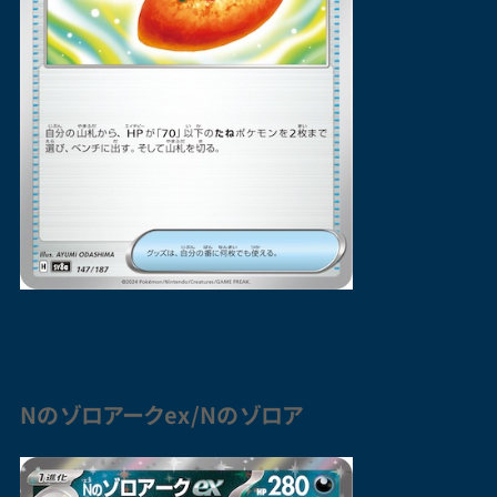
Nの
ゾロアーク
ex/Nの
ゾロア