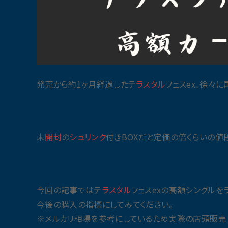
発売から約1ヶ月経過したテ
ラスタル
フェスex。徐々
未
開封
の
シュリンク
付きBOXだと定価の倍くらいの値
今回の記事ではテ
ラスタル
フェスexの高額シングルを
今後の購入の指標にしてみてください。
※メルカリ相場を参考にしているため実際の店頭販売