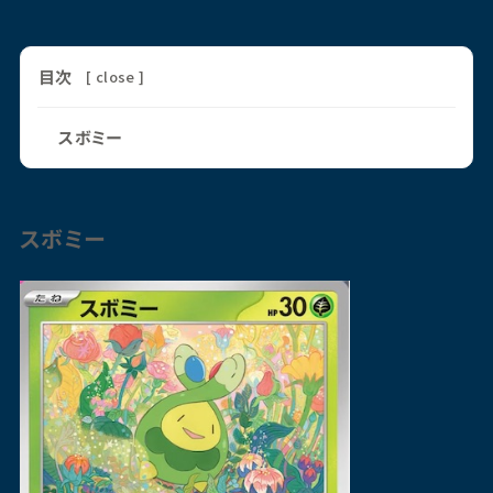
目次
[
close
]
スボミー
スボミー