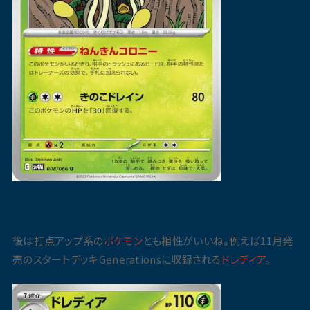
後は打点アップ系の
ポケモン
とも相性がいいね。例えば11月発
売のスタートデッキGenerationsに収録される
ドレディア
。