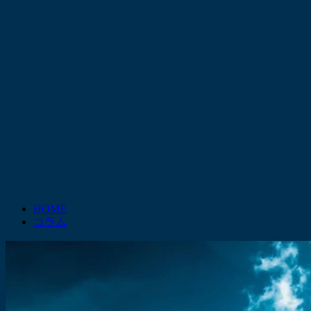
HOME
コラム