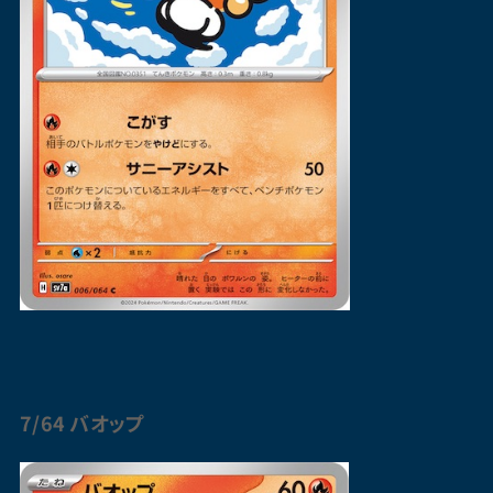
7/64
バオップ