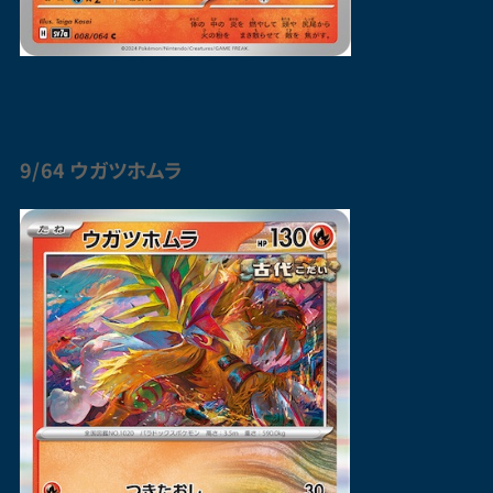
9/64 ウガツホムラ