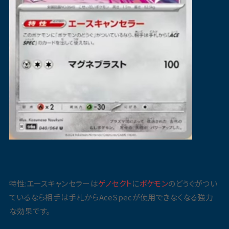
特性:エースキャンセラーは
ゲノセクト
に
ポケモン
のどうぐがつい
ているなら相手は手札からAceSpecが使用できなくなる強力
な効果です。