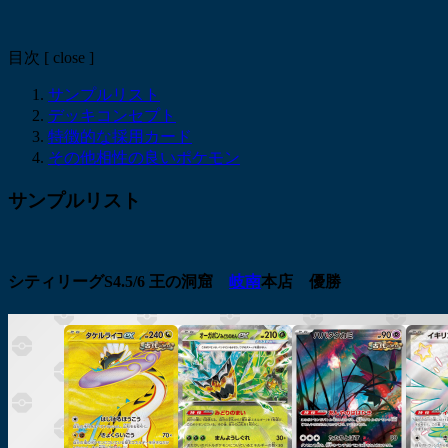
目次
[
close
]
サンプルリスト
デッキコンセプト
特徴的な採用カード
その他相性の良いポケモン
サンプルリスト
シティリーグS4.5/6 王の洞窟
岐南
本店 優勝