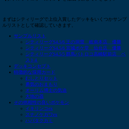
まずはシティリーグで上位入賞したデッキをいくつかサンプ
ルリストとして確認していきます。
サンプルリスト
シティリーグS4.5/6 王の洞窟 岐南本店 優勝
シティリーグS4.5/6 宮城ポケ堂 仙台店 優勝
シティリーグS4.5/5 群馬バトロコ高崎駅前店 ベ
スト4
デッキコンセプト
特徴的な採用カード
むしとりセット
勇気のおまもり
オーリム博士の気迫
大地の器
その他相性の良いポケモン
イキリンコex
スナノケガワex
ハバタクカミ