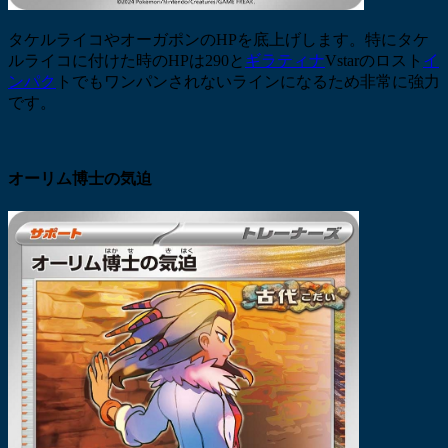
タケルライコやオーガポンのHPを底上げします。特にタケ
ルライコに付けた時のHPは290と
ギラティナ
Vstarのロスト
イ
ンパク
トでもワンパンされないラインになるため非常に強力
です。
オーリム博士の気迫