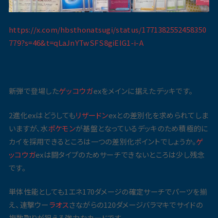
https://x.com/hbsthonatsugi/status/1771382552458350
779?s=46&t=qLaJnYTwSFS8giElG1-i-A
新弾で登場した
ゲッコウガ
exをメインに据えたデッキです。
2進化exはどうしても
リザードン
exとの差別化を求められてしま
いますが、水
ポケモン
が基盤となっているデッキのため積極的に
カイを採用できるところは一つの差別化ポイントでしょうか。
ゲ
ッコウガ
exは闘タイプのためサーチできないところは少し残念
です。
単体性能としても1エネ170ダメージの確定サーチでパーツを揃
え、連撃ウー
ラオス
さながらの120ダメージバラマキでサイドの
複数取りが狙える強力なカードです。