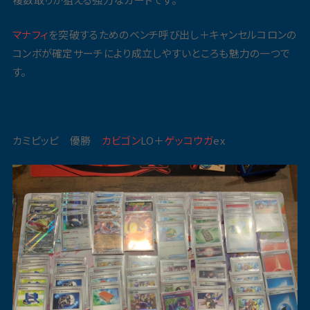
マナフィ
を突破するためのベンチ呼び出し＋キャンセルコロンの
コンボが確定サーチにより成立しやすいところも魅力の一つで
す。
カミピッピ 優勝
カビゴン
LO＋
ゲッコウガ
ex