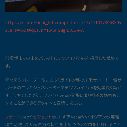
https://x.com/kichi_fullcomp/status/1771113173963395
308?s=46&t=qLaJnYTwSFS8giElG1-i-A
前環境までの未来バレットにテツノイバラexを採用した構築で
す。
元々テクノレーダーや非エクミライドン等の未来サポート＋雷サ
ポートのエレキジェネレーターでテツノカイナexを効率良く動か
すデッキでしたが、テツノイバラexの登場により相手の妨害もこ
なすことができるデッキへと変貌しました。
リザードン
exや
ピジョット
ex、ルギアVstarやパオジアンex等環
境で活躍している強力な特性を止めつつアグロを仕掛けること