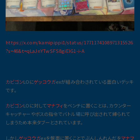
https://x.com/kamipippi1/status/1771174108971315526
?s=46&t=qLaJnYTwSFS8giElG1-i-A
カビゴン
LOに
ゲッコウガ
exが組み合わされている面白いデッキ
です。
カビゴン
LOに対して
マナフィ
をベンチに置くことは、カウンター
キャッチャーやボスの指令でバトル場に呼び出されて縛られて
しまうため本来タブーとされています。
しかし
ゲッコウガ
exを盤面に置くことでぶんしんれんだを
マナフ