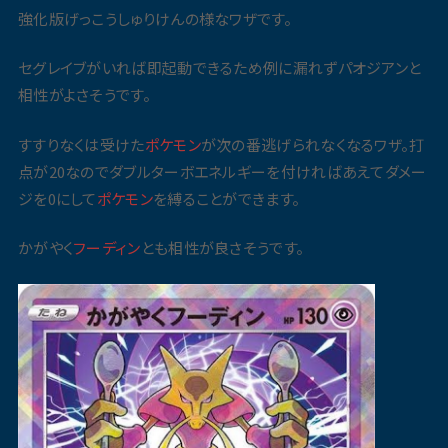
強化版げっこうしゅりけんの様なワザです。
セグレイブがいれば即起動できるため例に漏れずパオジアンと
相性がよさそうです。
すすりなくは受けた
ポケモン
が次の番逃げられなくなるワザ。打
点が20なのでダブルターボエネルギーを付ければあえてダメー
ジを0にして
ポケモン
を縛ることができます。
かがやく
フーディン
とも相性が良さそうです。