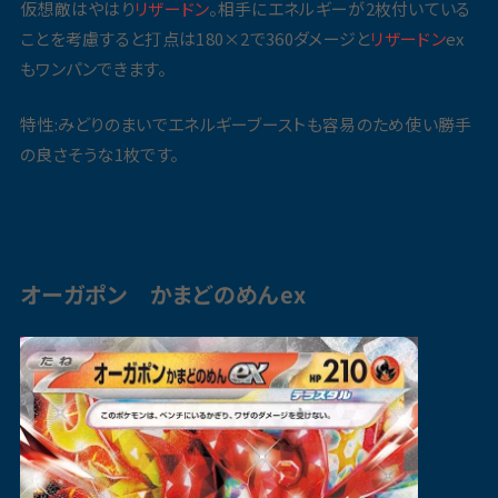
仮想敵はやはり
リザードン
。相手にエネルギーが2枚付いている
ことを考慮すると打点は180×2で360ダメージと
リザードン
ex
もワンパンできます。
特性:みどりのまいでエネルギーブーストも容易のため使い勝手
の良さそうな1枚です。
オーガポン かまどのめんex