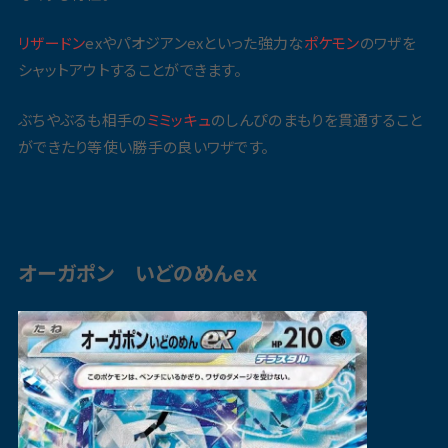
リザードン
exやパオジアンexといった強力な
ポケモン
のワザを
シャットアウトすることができます。
ぶちやぶるも相手の
ミミッキュ
のしんぴのまもりを貫通すること
ができたり等使い勝手の良いワザです。
オーガポン いどのめんex