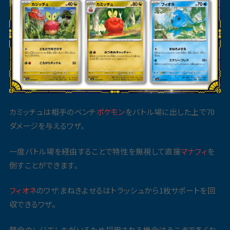
カミッチュは相手のベンチ
ポケモン
をバトル場に出した上で70
ダメージを与えるワザ。
一度バトル場を経由することで特性を無視して直接
マナフィ
を
倒すことができます。
フィオネ
のワザ:まねきよせるはトラッシュから1枚サポートを回
収できるワザ。
競合のレジエレキがいるため採用される機会はそこまで多くな