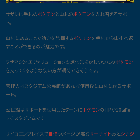
サザレは手札の
ポケモン
と山札の
ポケモン
を入れ替えるサポー
ト。
山札にあることで効力を発揮する
ポケモン
を手札から山札へ返
すことができるのが魅力です。
ワザマシン:エヴォリューションの進化先を戻しつつたね
ポケモン
を持ってくるような使い方が期待できそうです。
管理人はスタジアム公民館があれば使用後に山札に戻るサポ
ート。
公民館はサポートを使用したターンに
ポケモン
のHPが10回復
するスタジアムです。
サイコエンブレイスで
自傷
ダメージが嵩む
サーナイト
exと
シナジ