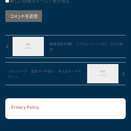
新しい投稿をメールで受け取る
新弾名称判明！ 『クリムゾンヘイズ』 3/22 発
売
シティリーグ 注目デッキ紹介 オムスターチラ
チーノ
Privacy Policy