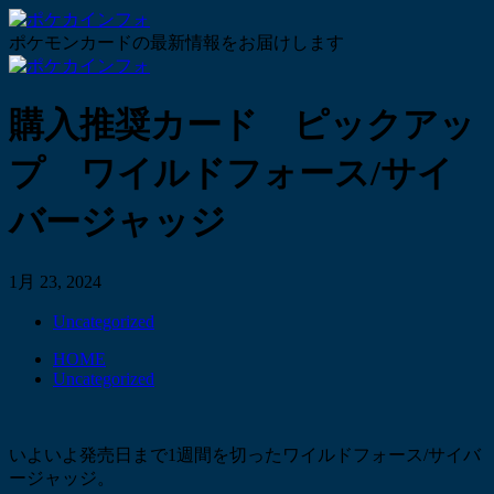
ポケモンカードの最新情報をお届けします
購入推奨カード ピックアッ
プ ワイルドフォース/サイ
バージャッジ
1月 23, 2024
Uncategorized
HOME
Uncategorized
いよいよ発売日まで1週間を切ったワイルドフォース/サイバ
ージャッジ。