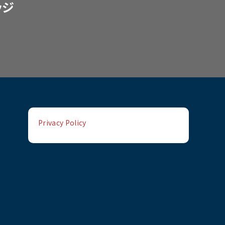
ッジ
Privacy Policy
。