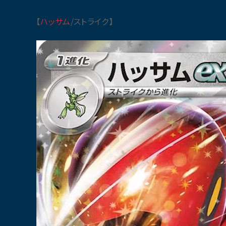
【
ハッサム
/ストライク】