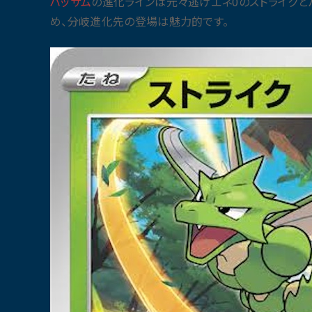
ハッサム
の進化ラインは元々逃げエネ0のストライクと
め、分岐進化先の登場は魅力的です。