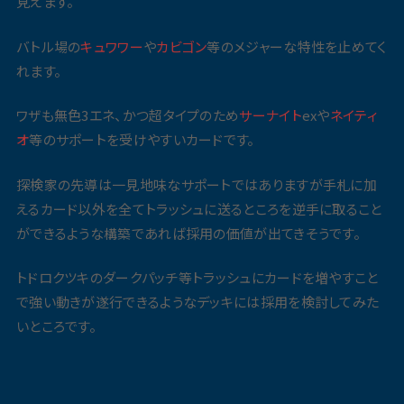
見えます。
バトル場の
キュワワー
や
カビゴン
等のメジャーな特性を止めてく
れます。
ワザも無色3エネ、かつ超タイプのため
サーナイト
exや
ネイティ
オ
等のサポートを受けやすいカードです。
探検家の先導は一見地味なサポートではありますが手札に加
えるカード以外を全てトラッシュに送るところを逆手に取ること
ができるような構築であれば採用の価値が出てきそうです。
トドロクツキのダークパッチ等トラッシュにカードを増やすこと
で強い動きが遂行できるようなデッキには採用を検討してみた
いところです。