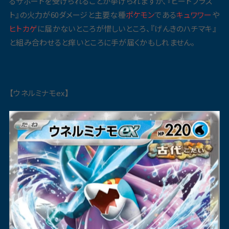
るサポートを受けられることが挙げられますが、『ヒートブラス
ト』の火力が60ダメージと主要な種
ポケモン
である
キュワワー
や
ヒトカゲ
に届かないところが惜しいところ、『げんきのハチマキ』
と組み合わせると痒いところに手が届くかもしれません。
【ウネルミナモex】