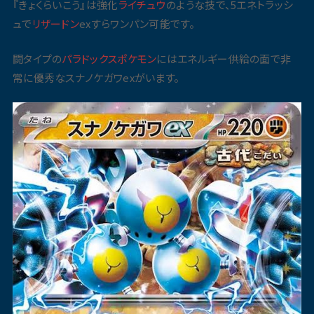
『きょくらいこう』は強化
ライチュウ
のような技で、5エネトラッシ
ュで
リザードン
exすらワンパン可能です。
闘タイプの
パラドックス
ポケモン
にはエネルギー供給の面で非
常に優秀なスナノケガワexがいます。