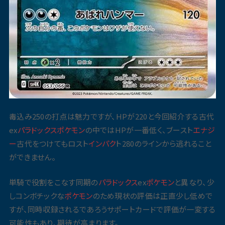
毒込み250の打点は魅力ですが、HPが220と今回紹介する古代
ex
パラドックス
ポケモン
の中ではHPが一番低く、ブースト
エナジ
ー
古代をつけてもロスト
インパク
ト280のラインから逃れること
ができません。
単騎で役割をこなす同期の
パラドックス
ex
ポケモン
と異なり、少
しコンボチックな
ポケモン
のため現状の評価は正直少し低めで
すが、同時収録されるであろうサポートカードで評価が一変する
可能性もあり、期待が高まります。