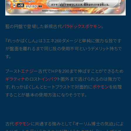
藍の円盤で登場した新規古代
パラドックス
ポケモン
。
『れっかばくしん』は３エネ260ダメージと単純に強力な技です
が盤面を離れるまで同じ技の使用不可というデメリット持ちで
す。
ブースト
エナジー
古代でHPを290まで伸ばすことができるため
ギラティナ
のロスト
インパク
ト圏外まで逃げられるのは強力で
す、れっかばくしんとヒートブラストで対面的に
ポケモン
を処理
することが基本の使用方法になりそうです。
古代
ポケモン
に共通する強みとして『オーリム博士の気迫』によ