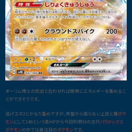
オーリム博士の気迫と合わせれば簡単にエネルギーを集めるこ
とができそうです。
逃げエネ3とかなり重めですが、序盤から腐らない上技と種
ポケ
モン
にして240という高HPから今回判明分の古代
パラドックス
ポケモン
の中では最注目の
ポケモン
です。