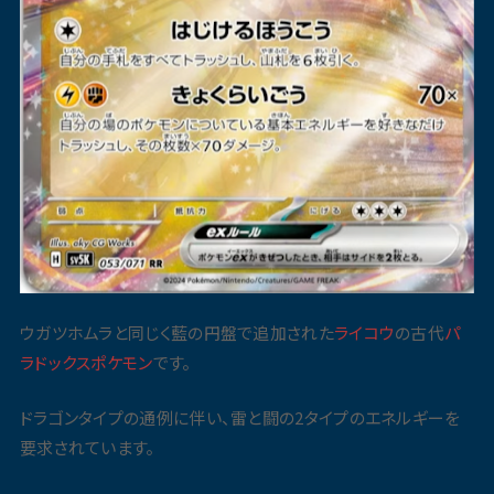
ウガツホムラと同じく藍の円盤で追加された
ライコウ
の古代
パ
ラドックス
ポケモン
です。
ドラゴンタイプの通例に伴い、雷と闘の2タイプのエネルギーを
要求されています。