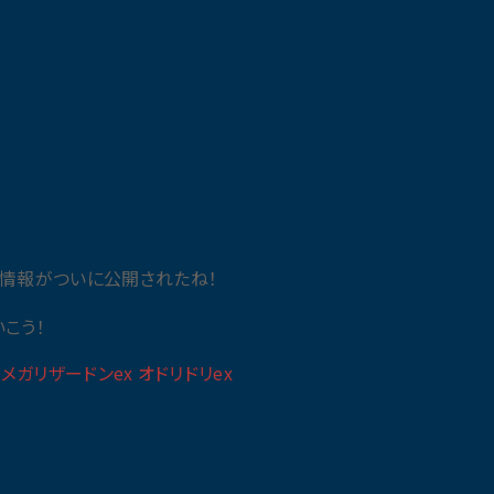
の情報がついに公開されたね！
こう！
ガリザードンex オドリドリex