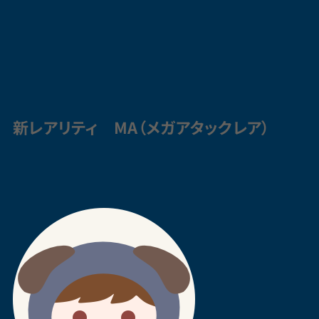
新レアリティ MA（メガアタックレア）