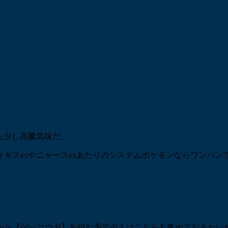
も少し高騰気味だ。
キギスexやニャースexあたりのシステムポケモンならワンパン
から【ゲッコウガ】を組む予定の人はこちらも集めておきたい