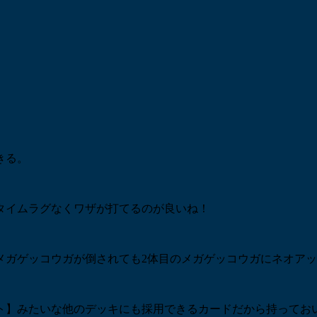
きる。
タイムラグなくワザが打てるのが良いね！
メガゲッコウガが倒されても2体目のメガゲッコウガにネオア
ト】みたいな他のデッキにも採用できるカードだから持ってお