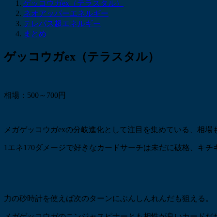
ゲッコウガex（テラスタル）
ネオアッパーエネルギー
テレパス超エネルギー
まとめ
ゲッコウガex（テラスタル）
相場：500～700円
メガゲッコウガexの分岐進化として注目を集めている、相場
1エネ170ダメージで好きなカードサーチは未だに破格、キチ
力の砂時計を使えば次のターンにぶんしんれんだも狙える。
メガゲッコウガのニンジャスピナーとも相性が良いカードだ