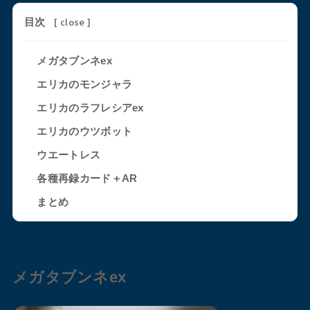
[
close
]
目次
メガタブンネex
エリカのモンジャラ
エリカのラフレシアex
エリカのウツボット
ウエートレス
各種再録カード＋AR
まとめ
メガタブンネex